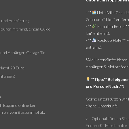
- **
Hotel Villa Grande
Zentrum (*1 km* entfernt
d und Ausrüstung
- **
Ramallah Resort** 
Touren mit mind. einem Guide
km* entfernt).
- **
Rostovo Hotel** – 
entfernt).
s und Anhänger, Garage für
*Alle Unterkünfte bieten
Anhänger & Motorräder.
 Nacht 20 Euro
chtungen)
**Tipp:** Bei eigen
pro Person/Nacht**!
)
Gerne unterstützen wir b
h Bugojno online bei
eigene Unterkunft!
n Sie vom Busbahnhof ab.
Optional können Sie 
Enduro KTM Leihmotorräd