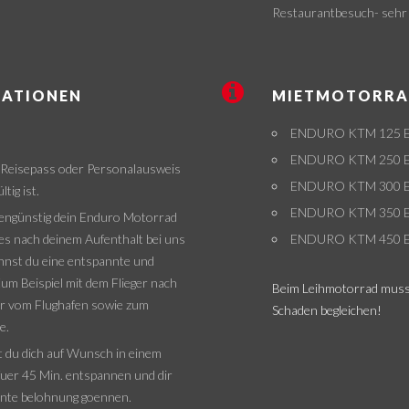
Restaurantbesuch- sehr
MATIONEN
MIETMOTORRA
ENDURO KTM 125 EX
ENDURO KTM 250 EXC
in Reisepass oder Personalausweis
ENDURO KTM 300 EXC
tig ist.
ENDURO KTM 350 EX
engünstig dein Enduro Motorrad
 es nach deinem Aufenthalt bei uns
ENDURO KTM 450 EX
annst du eine entspannte und
um Beispiel mit dem Flieger nach
Beim Leihmotorrad muss
fer vom Flughafen sowie zum
Schaden begleichen!
e.
 du dich auf Wunsch in einem
uer 45 Min. entspannen und dir
ente belohnung goennen.