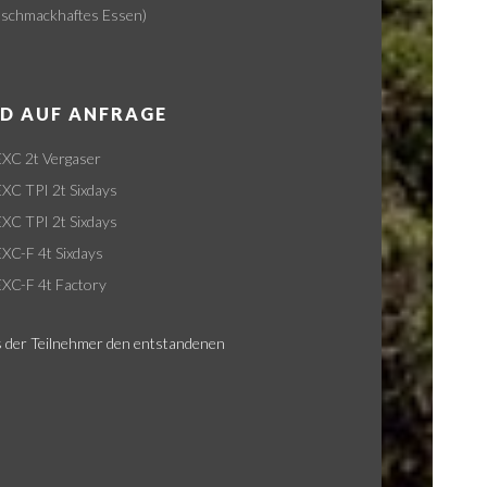
 schmackhaftes Essen)
D AUF ANFRAGE
C 2t Vergaser
 TPI 2t Sixdays
 TPI 2t Sixdays
C-F 4t Sixdays
C-F 4t Factory
 der Teilnehmer den entstandenen