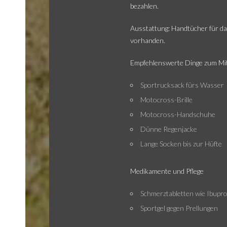
bezahlen.
Ausstattung: Handtücher für da
vorhanden.
Empfehlenswerte Dinge zum M
Sportrucksack fürs Wasser
Motocross-Brille
Motocross-Handschuhe
Dünne Regenjacke
Lange Socken bis zur Hüfte
Medikamente und Pflege
Schmerztabletten wie Ibupr
Sportgel gegen Prellungen