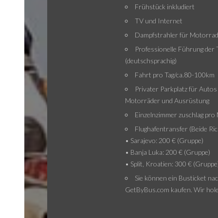
Frühstück inkludiert
TV und Internet
Dampfstrahler für Motorra
Professionelle Führung der 
(deutschsprachig)
Fahrt pro Tag/ca.80-100km
Privater Parkplatz für Auto
Motorräder und Ausrüstung
Einzelnzimmer zuschlag pro
Flughafentransfer (Beide Ri
• Sarajevo: 200 € (Gruppe)
• Banja Luka: 200 € (Gruppe)
• Split, Kroatien: 300 € (Gruppe
Sie können ein Busticket nac
GetByBus.com kaufen. Wir hole