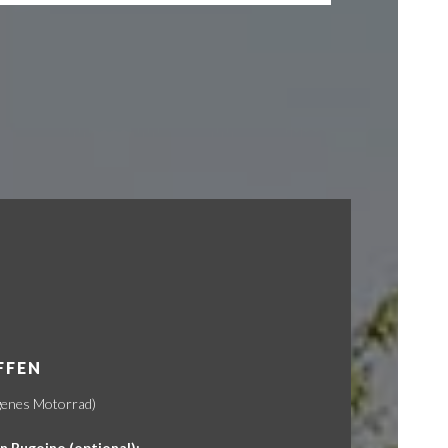
FFEN
igenes Motorrad)
n Bugojno (optional):