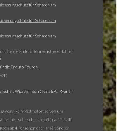
sicherungschutz für Schaden am
sicherungschutz für Schaden am
sicherungschutz für Schaden am
ss für die Enduro Touren ist jeder fahrer
en
ür die Enduro Touren.
 €/L)
sellschaft Wizz Air nach (Tuzla BA), Ryanair
tag wenn kein Mietmotorrad von uns
staurants, sehr schmackhaft ) ca. 12 EUR
Koch ab 4 Personen oder Traditioneller