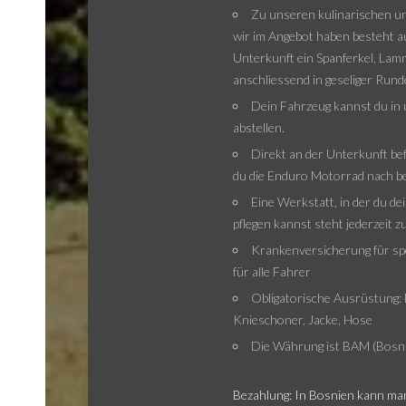
Zu unseren kulinarischen und
wir im Angebot haben besteht au
Unterkunft ein Spanferkel, Lamm
anschliessend in geseliger Rund
Dein Fahrzeug kannst du in
abstellen.
Direkt an der Unterkunft bef
du die Enduro Motorrad nach b
Eine Werkstatt, in der du d
pflegen kannst steht jederzeit z
Krankenversicherung für spo
für alle Fahrer
Obligatorische Ausrüstung: He
Knieschoner, Jacke, Hose
Die Währung ist BAM (Bosn
Bezahlung: In Bosnien kann ma