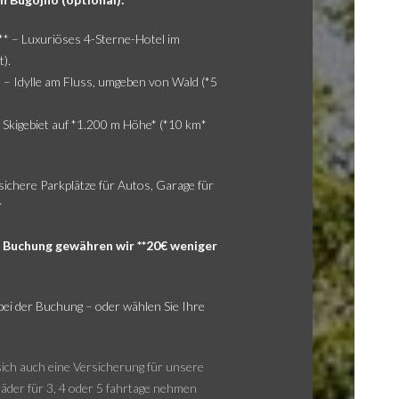
** – Luxuriöses 4-Sterne-Hotel im
).
– Idylle am Fluss, umgeben von Wald (*5
Skigebiet auf *1.200 m Höhe* (*10 km*
 sichere Parkplätze für Autos, Garage für
*
er Buchung gewähren wir **20€ weniger
ei der Buchung – oder wählen Sie Ihre
sich auch eine Versicherung für unsere
er für 3, 4 oder 5 fahrtage nehmen