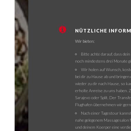
NÜTZLICHE INFOR
Wir bieten:
Bitte achte darauf, dass de
noch mindestens drei Monate gül
Wir holen auf Wunsch, kost
bei dir zu Hause ab und bringen
wieder zu dir nach Hause, so k
erholte Anreise zu uns haben. Z
Sarajevo oder Split. Der Trans
Flughafen übernehmen wir gern
Nach einer Tagestour kannst
nahe gelegenem Massagesalon f
und deinem Koerper eine verdi