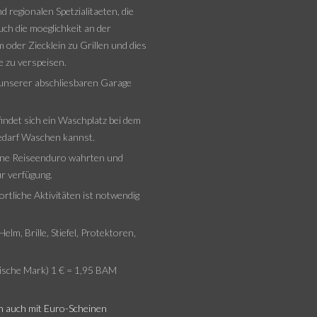
 regionalen Spetzialitaeten, die
ch die moeglichkeit an der
 oder Ziecklein zu Grillen und dies
e zu verspeisen.
 unserer abschliesbaren Garage
indet sich ein Waschplatz bei dem
edarf Waschen kannst.
eine Reiseenduro wahrten und
ur verfügung.
rtliche Aktivitäten ist notwendig
lm, Brille, Stiefel, Protektoren,
ische Mark) 1 € = 1,95 BAM
n auch mit Euro-Scheinen